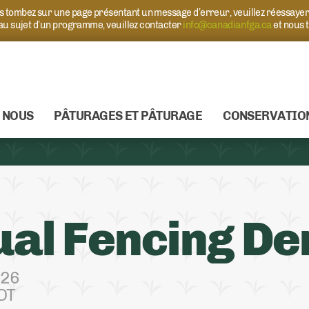
ous tombez sur une page présentant un message d’erreur, veuillez réessaye
 au sujet d’un programme, veuillez contacter
info@canadianfga.ca
et nous 
 NOUS
PÂTURAGES ET PÂTURAGE
CONSERVATIO
ual Fencing D
026
DT