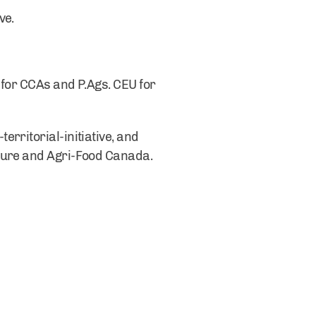
ve.
 for CCAs and P.Ags. CEU for
rritorial-initiative, and
lture and Agri-Food Canada.