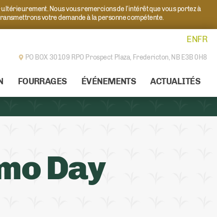
r ultérieurement. Nous vous remercions de l’intérêt que vous portez à
transmettrons votre demande à la personne compétente.
EN
FR
PO BOX 30109 RPO Prospect Plaza,
Fredericton, NB E3B 0H8
N
FOURRAGES
ÉVÉNEMENTS
ACTUALITÉS
emo Day