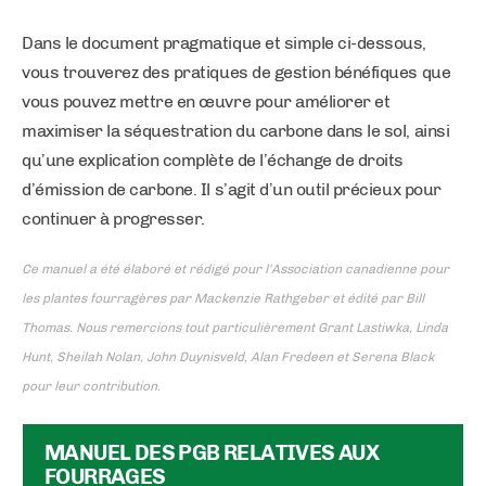
Dans le document pragmatique et simple ci-dessous,
vous trouverez des pratiques de gestion bénéfiques que
vous pouvez mettre en œuvre pour améliorer et
maximiser la séquestration du carbone dans le sol, ainsi
qu’une explication complète de l’échange de droits
d’émission de carbone. Il s’agit d’un outil précieux pour
continuer à progresser.
Ce manuel a été élaboré et rédigé pour l’Association canadienne pour
les plantes fourragères par Mackenzie Rathgeber et édité par Bill
Thomas. Nous remercions tout particulièrement Grant Lastiwka, Linda
Hunt, Sheilah Nolan, John Duynisveld, Alan Fredeen et Serena Black
pour leur contribution.
MANUEL DES PGB RELATIVES AUX
FOURRAGES