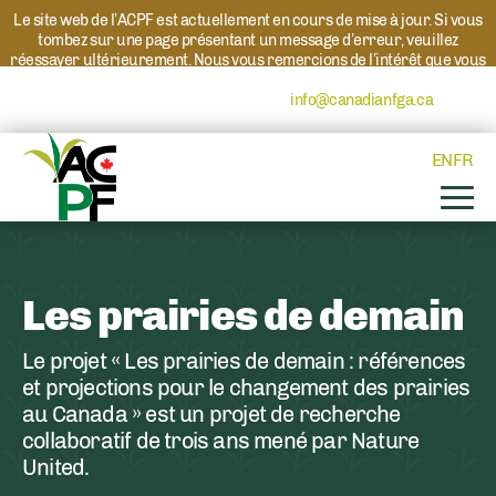
Le site web de l’ACPF est actuellement en cours de mise à jour. Si vous
tombez sur une page présentant un message d’erreur, veuillez
réessayer ultérieurement. Nous vous remercions de l’intérêt que vous
portez à l’ACPF et à nos programmes. Si vous avez des questions au
sujet d’un programme, veuillez contacter
info@canadianfga.ca
et nous
transmettrons votre demande à la personne compétente.
EN
FR
Les prairies de demain
Le projet « Les prairies de demain : références
et projections pour le changement des prairies
au Canada » est un projet de recherche
collaboratif de trois ans mené par Nature
United.