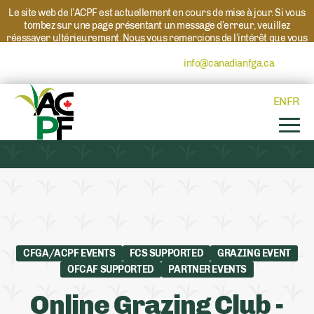
Le site web de l’ACPF est actuellement en cours de mise à jour. Si vous
tombez sur une page présentant un message d’erreur, veuillez
réessayer ultérieurement. Nous vous remercions de l’intérêt que vous
portez à l’ACPF et à nos programmes. Si vous avez des questions au
sujet d’un programme, veuillez contacter
info@canadianfga.ca
et nous
transmettrons votre demande à la personne compétente.
EN
FR
CFGA/ACPF EVENTS
FCS SUPPORTED
GRAZING EVENT
OFCAF SUPPORTED
PARTNER EVENTS
Online Grazing Club -