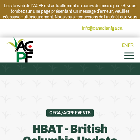
Le site web de l’ACPF est actuellement en cours de mise à jour. Si vous
tombez sur une page présentant un message d’erreur, veuillez
réessayer ultérieurement. Nous vous remercions de l’intérêt que vous
portez à l’ACPF et à nos programmes. Si vous avez des questions au
sujet d’un programme, veuillez contacter
info@canadianfga.ca
et nous
transmettrons votre demande à la personne compétente.
EN
FR
CFGA/ACPF EVENTS
HBAT - British