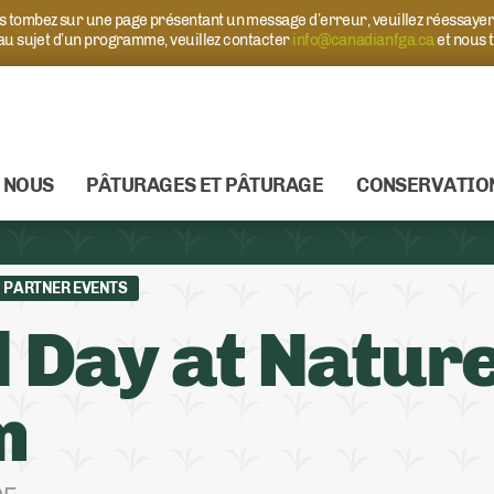
ous tombez sur une page présentant un message d’erreur, veuillez réessaye
 au sujet d’un programme, veuillez contacter
info@canadianfga.ca
et nous 
 NOUS
PÂTURAGES ET PÂTURAGE
CONSERVATIO
PARTNER EVENTS
d Day at Natur
m