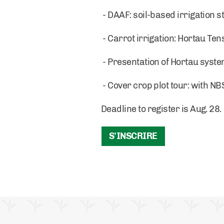
- DAAF: soil-based irrigation s
- Carrot irrigation: Hortau Te
- Presentation of Hortau syst
- Cover crop plot tour: with 
Deadline to register is Aug. 28.
S'INSCRIRE