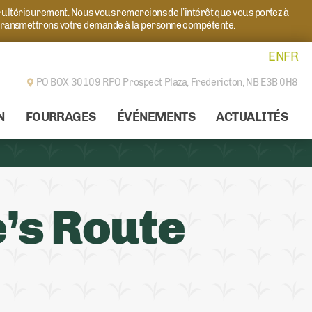
r ultérieurement. Nous vous remercions de l’intérêt que vous portez à
transmettrons votre demande à la personne compétente.
EN
FR
PO BOX 30109 RPO Prospect Plaza,
Fredericton, NB E3B 0H8
N
FOURRAGES
ÉVÉNEMENTS
ACTUALITÉS
e’s Route