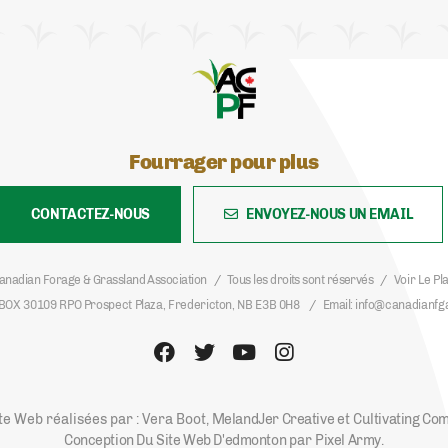
Fourrager pour plus
CONTACTEZ-NOUS
ENVOYEZ-NOUS UN EMAIL
anadian Forage & Grassland Association
Tous les droits sont réservés
Voir Le Pl
BOX 30109 RPO Prospect Plaza, Fredericton, NB E3B 0H8
Email
info@canadianfg
te Web réalisées par : Vera Boot,
MelandJer Creative
et
Cultivating Co
Conception Du Site Web D'edmonton
par
Pixel Army
.