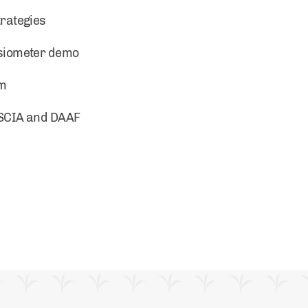
trategies
nsiometer demo
em
NBSCIA and DAAF