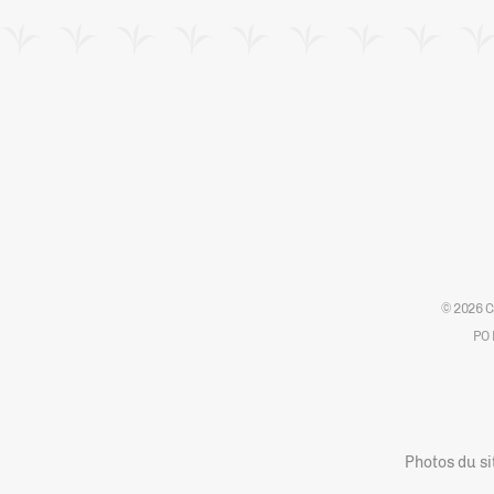
© 2026 C
PO 
Photos du si