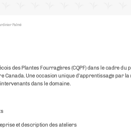
rdinier Palmé
cois
des
Plantes
Fourragères
(
CQPF
)
dans
le cadre du
re
Canada.
Une
occasion unique
d’apprentissage
par la
intervenants
dans
le
domaine
.
ts
reprise et description des ateliers