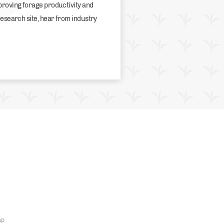
proving forage productivity and
research site, hear from industry
ap