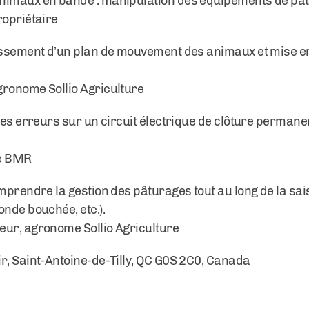
animaux en bande : manipulation des équipements de pâ
ropriétaire
lissement d’un plan de mouvement des animaux et mise en
gronome Sollio Agriculture
 les erreurs sur un circuit électrique de clôture permane
ne BMR
omprendre la gestion des pâturages tout au long de la sa
onde bouchée, etc.).
eur, agronome Sollio Agriculture
r, Saint-Antoine-de-Tilly, QC G0S 2C0, Canada