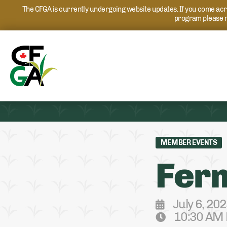
The CFGA is currently undergoing website updates. If you come acros
program please r
MEMBER EVENTS
Ferm
July 6, 20
10:30 AM 