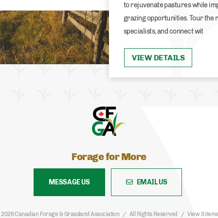
to rejuvenate pastures while im
grazing opportunities. Tour the 
specialists, and connect wit
VIEW DETAILS
Forage for More
MESSAGE US
EMAIL US
 2026 Canadian Forage & Grassland Association
All Rights Reserved
View Sitem