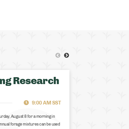
QUEBEC
GRAZING EVEN
ing Research
9:00 AM SST
turday, August 8 for a morning in
 annual forage mixtures can be used