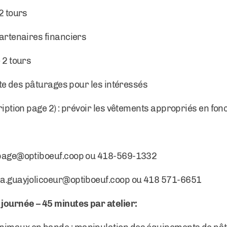
 2 tours
partenaires financiers
 2 tours
site des pâturages pour les intéressés
cription page 2) : prévoir les vêtements appropriés en fo
epage@optiboeuf.coop
ou 418-569-1332
ca.guayjolicoeur@optiboeuf.coop
ou 418 571-6651
 journée – 45 minutes par atelier: