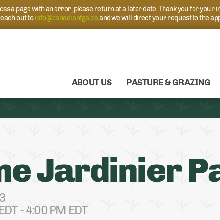
s a page with an error, please return at a later date. Thank you for your i
each out to
info@canadianfga.ca
and we will direct your request to the ap
ABOUT US
PASTURE & GRAZING
e Jardinier P
23
EDT - 4:00 PM EDT