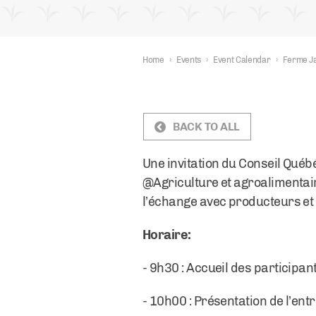
Home
›
Events
›
Event Calendar
›
Ferme Ja
BACK TO ALL
Une
invitation du
Conseil
Québé
@Agriculture et
agroalimentai
l’échange
avec
producteurs
et
Horaire:
- 9h30 : Accueil des participan
- 10h00 : Présentation de l’ent