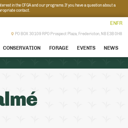
nterest in the CFGA and our programs. If you have a question about a
propriate contact.
EN
FR
PO BOX 30109 RPO Prospect Plaza,
Fredericton, NB E3B 0H8
CONSERVATION
FORAGE
EVENTS
NEWS
almé