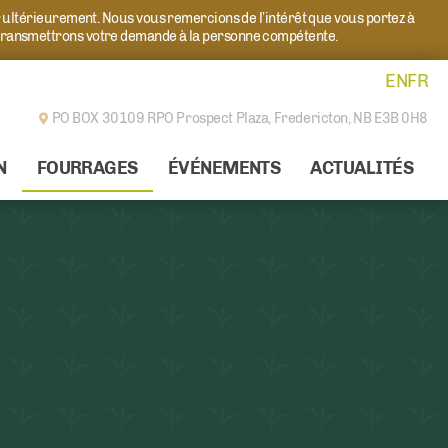
r ultérieurement. Nous vous remercions de l’intérêt que vous portez à
transmettrons votre demande à la personne compétente.
EN
FR
PO BOX 30109 RPO Prospect Plaza,
Fredericton, NB E3B 0H8
N
FOURRAGES
ÉVÉNEMENTS
ACTUALITÉS