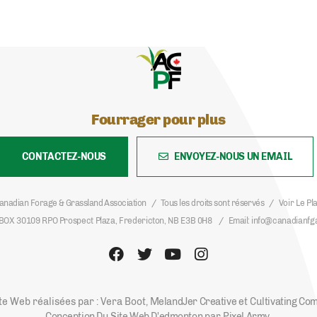
Fourrager pour plus
CONTACTEZ-NOUS
ENVOYEZ-NOUS UN EMAIL
anadian Forage & Grassland Association
Tous les droits sont réservés
Voir Le Pl
BOX 30109 RPO Prospect Plaza, Fredericton, NB E3B 0H8
Email
info@canadianfg
te Web réalisées par : Vera Boot,
MelandJer Creative
et
Cultivating Co
Conception Du Site Web D'edmonton
par
Pixel Army
.