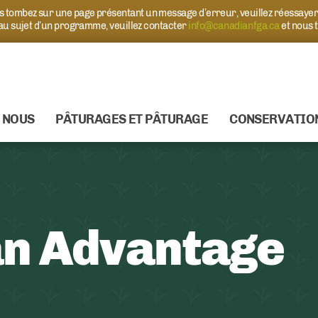
ous tombez sur une page présentant un message d’erreur, veuillez réessaye
 au sujet d’un programme, veuillez contacter
info@canadianfga.ca
et nous 
 NOUS
PÂTURAGES ET PÂTURAGE
CONSERVATIO
an Advantage