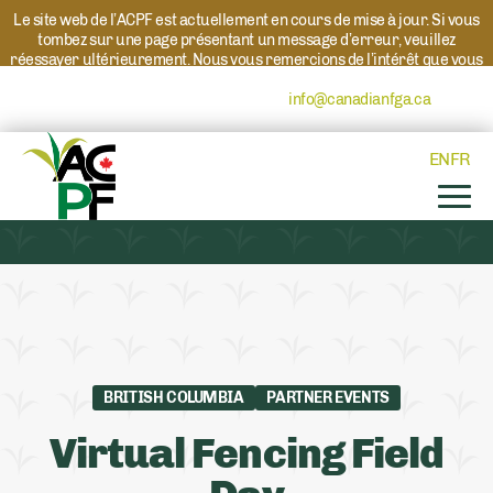
Le site web de l’ACPF est actuellement en cours de mise à jour. Si vous
tombez sur une page présentant un message d’erreur, veuillez
réessayer ultérieurement. Nous vous remercions de l’intérêt que vous
portez à l’ACPF et à nos programmes. Si vous avez des questions au
sujet d’un programme, veuillez contacter
info@canadianfga.ca
et nous
transmettrons votre demande à la personne compétente.
EN
FR
BRITISH COLUMBIA
PARTNER EVENTS
Virtual Fencing Field