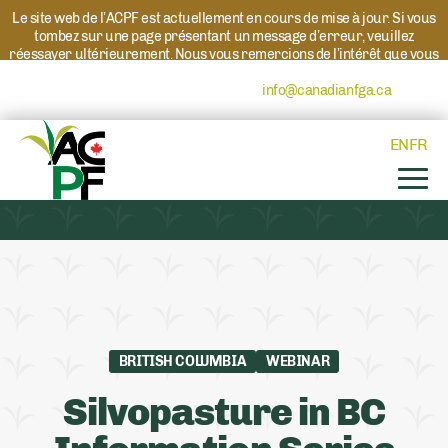
Le site web de l’ACPF est actuellement en cours de mise à jour. Si vous
tombez sur une page présentant un message d’erreur, veuillez
réessayer ultérieurement. Nous vous remercions de l’intérêt que vous
portez à l’ACPF et à nos programmes. Si vous avez des questions au
sujet d’un programme, veuillez contacter
info@canadianfga.ca
et nous
transmettrons votre demande à la personne compétente.
EN
FR
BRITISH COLUMBIA
WEBINAR
Silvopasture in BC