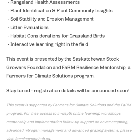
- Rangeland Health Assessments
- Plant Identification & Plant Community Insights
- Soil Stability and Erosion Management
- Litter Evaluations
- Habitat Considerations for Grassland Birds
- Interactive learning right in the field
This event is presented by the Saskatchewan Stock
Growers Foundation and FaRM Resilience Mentorship, a
Farmers for Climate Solutions program.
Stay tuned - registration details will be announced soon!
This event is supported by Farmers for Climate Solutions and the FaRM
program. For free access to in-depth online learning, workshops,
mentorship and implementation follow-up support on cover cropping,
advanced nitrogen management and advanced grazing systems, please
visit: farmlearninghub.ca.