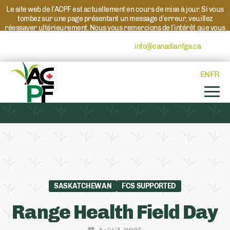
Le site web de l’ACPF est actuellement en cours de mise à jour. Si vous
tombez sur une page présentant un message d’erreur, veuillez
réessayer ultérieurement. Nous vous remercions de l’intérêt que vous
portez à l’ACPF et à nos programmes. Si vous avez des questions au
sujet d’un programme, veuillez contacter
info@canadianfga.ca
et nous
transmettrons votre demande à la personne compétente.
EN
FR
SASKATCHEWAN
FCS SUPPORTED
Range Health Field Day