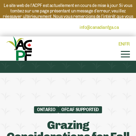
Le site web de l’ACPF est actuellement en cours de mise à jour. Si vous
tombez sur une page présentant un message d’erreur, veuillez
réessayer ultérieurement. Nous vous remercions de l’intérêt que vous
portez à l’ACPF et à nos programmes. Si vous avez des questions au
sujet d’un programme, veuillez contacter
info@canadianfga.ca
et nous
transmettrons votre demande à la personne compétente.
EN
FR
ONTARIO
OFCAF SUPPORTED
Grazing