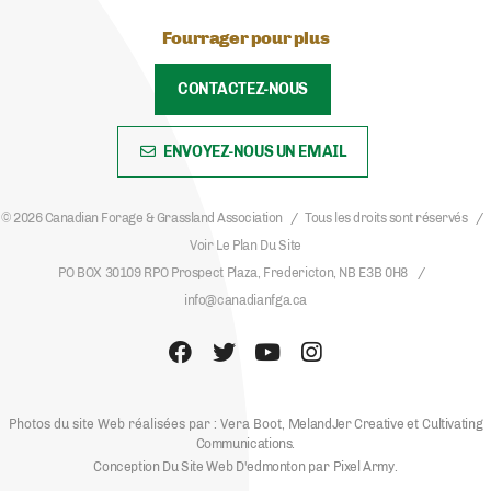
Fourrager pour plus
CONTACTEZ-NOUS
ENVOYEZ-NOUS UN EMAIL
© 2026 Canadian Forage & Grassland Association
Tous les droits sont réservés
Voir Le Plan Du Site
PO BOX 30109 RPO Prospect Plaza, Fredericton, NB E3B 0H8
info@canadianfga.ca
Photos du site Web réalisées par : Vera Boot,
MelandJer Creative
et
Cultivating
Communications
.
Conception Du Site Web D'edmonton
par
Pixel Army
.